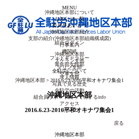
MENU
沖縄地区本部について
お知らせ一覧
委員長あいさつ
沖縄地区本部紹介
支部の紹介(沖縄地区本部組織構成図)
組合ログイン
行事案内
機関紙
沖縄地区本部
フォトギャラリー
ズケラン支部
青年部女性部
マリン支部
全駐労について
空軍支部
求人情報
沖縄地区本部
> 2016.6.23-2016平和オキナワ集会1
写真で見る歴史
全駐労の活動
沖縄地区本部
組合員サポート知って得するinfo
アクセス
2016.6.23-2016平和オキナワ集会1
リンク
戻る
沖縄地区本部