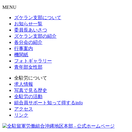
MENU
ズケラン支部について
お知らせ一覧
委員長あいさつ
ズケラン支部の紹介
各分会の紹介
行事案内
機関紙
フォトギャラリー
青年部女性部
全駐労について
求人情報
写真で見る歴史
全駐労の活動
組合員サポート知って得するinfo
アクセス
リンク