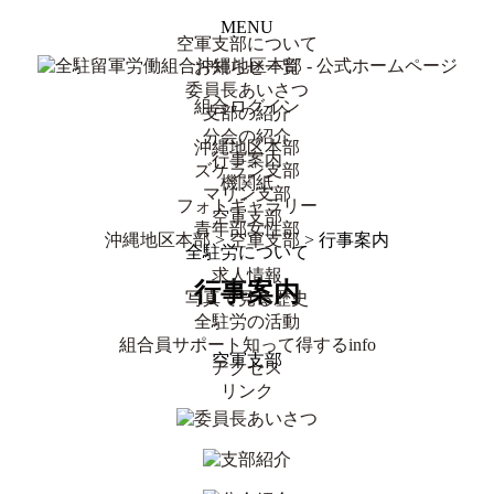
MENU
空軍支部について
お知らせ一覧
委員長あいさつ
組合ログイン
支部の紹介
分会の紹介
沖縄地区本部
行事案内
ズケラン支部
機関紙
マリン支部
フォトギャラリー
空軍支部
青年部女性部
沖縄地区本部
>
空軍支部
> 行事案内
全駐労について
求人情報
行事案内
写真で見る歴史
全駐労の活動
組合員サポート知って得するinfo
空軍支部
アクセス
リンク