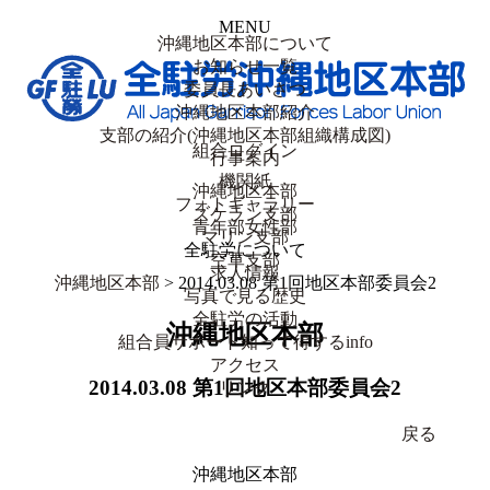
MENU
沖縄地区本部について
お知らせ一覧
委員長あいさつ
沖縄地区本部紹介
支部の紹介(沖縄地区本部組織構成図)
組合ログイン
行事案内
機関紙
沖縄地区本部
フォトギャラリー
ズケラン支部
青年部女性部
マリン支部
全駐労について
空軍支部
求人情報
沖縄地区本部
> 2014.03.08 第1回地区本部委員会2
写真で見る歴史
全駐労の活動
沖縄地区本部
組合員サポート知って得するinfo
アクセス
2014.03.08 第1回地区本部委員会2
リンク
戻る
沖縄地区本部