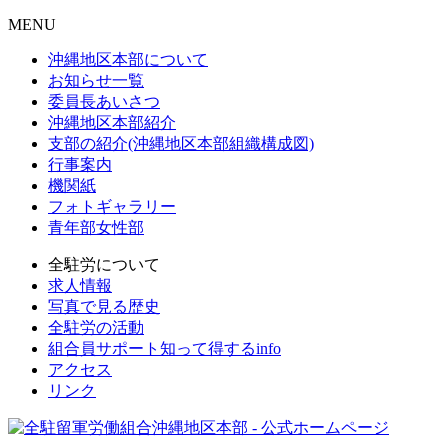
MENU
沖縄地区本部について
お知らせ一覧
委員長あいさつ
沖縄地区本部紹介
支部の紹介(沖縄地区本部組織構成図)
行事案内
機関紙
フォトギャラリー
青年部女性部
全駐労について
求人情報
写真で見る歴史
全駐労の活動
組合員サポート知って得するinfo
アクセス
リンク