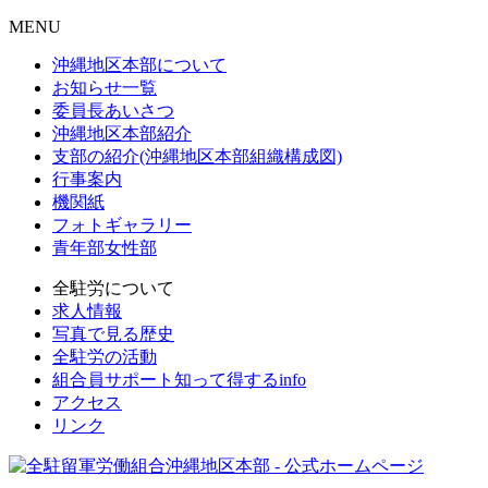
MENU
沖縄地区本部について
お知らせ一覧
委員長あいさつ
沖縄地区本部紹介
支部の紹介(沖縄地区本部組織構成図)
行事案内
機関紙
フォトギャラリー
青年部女性部
全駐労について
求人情報
写真で見る歴史
全駐労の活動
組合員サポート知って得するinfo
アクセス
リンク