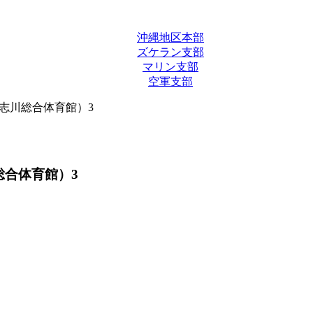
沖縄地区本部
ズケラン支部
マリン支部
空軍支部
市具志川総合体育館）3
川総合体育館）3