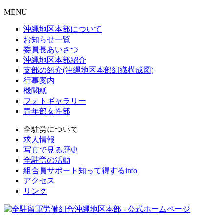
MENU
沖縄地区本部について
お知らせ一覧
委員長あいさつ
沖縄地区本部紹介
支部の紹介(沖縄地区本部組織構成図)
行事案内
機関紙
フォトギャラリー
青年部女性部
全駐労について
求人情報
写真で見る歴史
全駐労の活動
組合員サポート知って得するinfo
アクセス
リンク