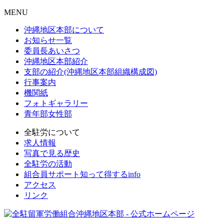
MENU
沖縄地区本部について
お知らせ一覧
委員長あいさつ
沖縄地区本部紹介
支部の紹介(沖縄地区本部組織構成図)
行事案内
機関紙
フォトギャラリー
青年部女性部
全駐労について
求人情報
写真で見る歴史
全駐労の活動
組合員サポート知って得するinfo
アクセス
リンク