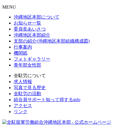
MENU
沖縄地区本部について
お知らせ一覧
委員長あいさつ
沖縄地区本部紹介
支部の紹介(沖縄地区本部組織構成図)
行事案内
機関紙
フォトギャラリー
青年部女性部
全駐労について
求人情報
写真で見る歴史
全駐労の活動
組合員サポート知って得するinfo
アクセス
リンク