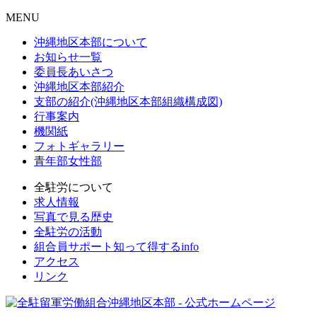
MENU
沖縄地区本部について
お知らせ一覧
委員長あいさつ
沖縄地区本部紹介
支部の紹介(沖縄地区本部組織構成図)
行事案内
機関紙
フォトギャラリー
青年部女性部
全駐労について
求人情報
写真で見る歴史
全駐労の活動
組合員サポート知って得するinfo
アクセス
リンク