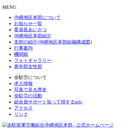
MENU
沖縄地区本部について
お知らせ一覧
委員長あいさつ
沖縄地区本部紹介
支部の紹介(沖縄地区本部組織構成図)
行事案内
機関紙
フォトギャラリー
青年部女性部
全駐労について
求人情報
写真で見る歴史
全駐労の活動
組合員サポート知って得するinfo
アクセス
リンク